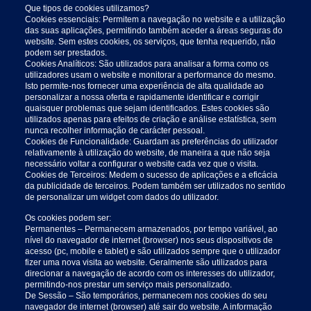
Que tipos de cookies utilizamos?
Cookies essenciais: Permitem a navegação no website e a utilização
das suas aplicações, permitindo também aceder a áreas seguras do
website. Sem estes cookies, os serviços, que tenha requerido, não
podem ser prestados.
Cookies Analíticos: São utilizados para analisar a forma como os
utilizadores usam o website e monitorar a performance do mesmo.
Isto permite-nos fornecer uma experiência de alta qualidade ao
personalizar a nossa oferta e rapidamente identificar e corrigir
quaisquer problemas que sejam identificados. Estes cookies são
utilizados apenas para efeitos de criação e análise estatística, sem
nunca recolher informação de carácter pessoal.
Cookies de Funcionalidade: Guardam as preferências do utilizador
relativamente à utilização do website, de maneira a que não seja
necessário voltar a configurar o website cada vez que o visita.
Cookies de Terceiros: Medem o sucesso de aplicações e a eficácia
da publicidade de terceiros. Podem também ser utilizados no sentido
de personalizar um widget com dados do utilizador.
Os cookies podem ser:
Permanentes – Permanecem armazenados, por tempo variável, ao
nível do navegador de internet (browser) nos seus dispositivos de
acesso (pc, mobile e tablet) e são utilizados sempre que o utilizador
fizer uma nova visita ao website. Geralmente são utilizados para
direcionar a navegação de acordo com os interesses do utilizador,
permitindo-nos prestar um serviço mais personalizado.
De Sessão – São temporários, permanecem nos cookies do seu
navegador de internet (browser) até sair do website. A informação