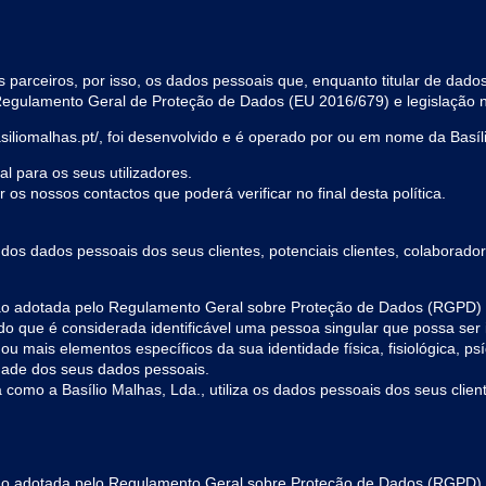
s parceiros, por isso, os dados pessoais que, enquanto titular de dad
gulamento Geral de Proteção de Dados (EU 2016/679) e legislação n
siliomalhas.pt/, foi desenvolvido e é operado por ou em nome da Basíl
l para os seus utilizadores.
os nossos contactos que poderá verificar no final desta política.
dos dados pessoais dos seus clientes, potenciais clientes, colaborado
ição adotada pelo Regulamento Geral sobre Proteção de Dados (RGPD) 
ndo que é considerada identificável uma pessoa singular que possa ser 
u mais elementos específicos da sua identidade física, fisiológica, psí
dade dos seus dados pessoais.
 como a Basílio Malhas, Lda., utiliza os dados pessoais dos seus clien
ição adotada pelo Regulamento Geral sobre Proteção de Dados (RGPD),