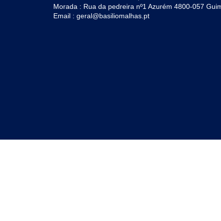
Morada : Rua da pedreira nº1 Azurém 4800-057 Gui
Email : geral@basiliomalhas.pt
POLÍTICAS
NAVEGAÇÃO
Política de Privacidade
Página Inicial
Política de Cookies
Sobre a Basílio Ma
Livro de Reclamações
Sustentabilidade