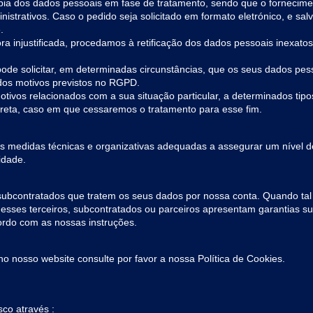
ópia dos dados pessoais em fase de tratamento, sendo que o fornecime
istrativos. Caso o pedido seja solicitado em formato eletrónico, e sal
.
mora injustificada, procedamos à retificação dos dados pessoais inexat
 pode solicitar, em determinadas circunstâncias, que os seus dados p
 dos motivos previstos no RGPD.
motivos relacionados com a sua situação particular, a determinados ti
ireta, caso em que cessaremos o tratamento para esse fim.
edidas técnicas e organizativas adequadas a assegurar um nível de 
idade.
 subcontratados que tratem os seus dados por nossa conta. Quando t
 esses terceiros, subcontratados ou parceiros apresentam garantias 
ordo com as nossas instruções.
o nosso website consulte por favor a nossa Política de Cookies.
co através :