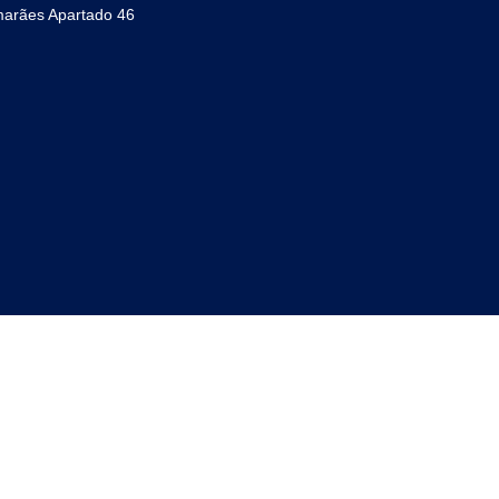
marães Apartado 46
CONTACTOS
Rua da pedreira n
lhas
4800-057 Guimarã
Apartado 46