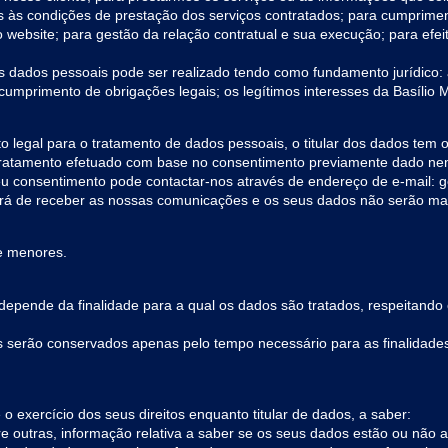
s às condições de prestação dos serviços contratados; para cumprimen
o website; para gestão da relação contratual e sua execução; para ef
us dados pessoais pode ser realizado tendo como fundamento jurídico: 
 cumprimento de obrigações legais; os legítimos interesses da Basílio 
 legal para o tratamento de dados pessoais, o titular dos dados tem o 
do tratamento efetuado com base no consentimento previamente dado n
seu consentimento pode contactar-nos através de endereço de e-mail: 
xará de receber as nossas comunicações e os seus dados não serão mais
e menores.
epende da finalidade para a qual os dados são tratados, respeitando 
 serão conservados apenas pelo tempo necessário para as finalidades
exercício dos seus direitos enquanto titular de dados, a saber:
entre outras, informação relativa a saber se os seus dados estão ou não