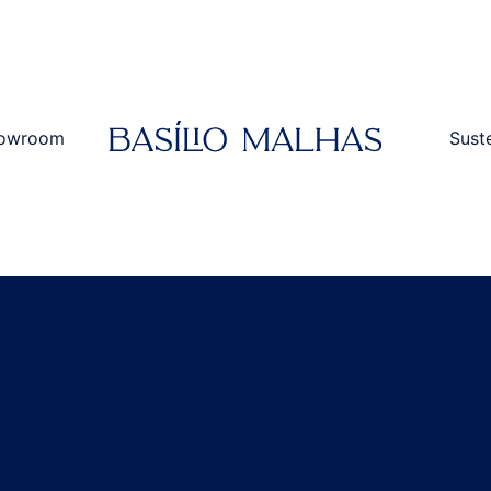
owroom
Sust