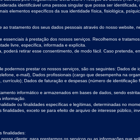
onsiderada identificável uma pessoa singular que possa ser identificada
is elementos específicos da sua identidade física, fisiológica, psíquic
 ao tratamento dos seus dados pessoais através do nosso website, ne
e essenciais à prestação dos nossos serviços. Recolhemos e tratamo
e livre, específica, informada e explícita.
 poderá retirar esse consentimento, de modo fácil. Caso pretenda, envi
e podermos prestar os nossos serviços, são os seguintes: Dados de id
elefone, e-mail), Dados profissionais (cargo que desempenha na org
s, currículo); Dados de faturação e despesas (número de identificação f
tamento informático e armazenados em bases de dados, sendo estritame
a informação.
alidade ou finalidades específicas e legítimas, determinadas no mom
inalidades, exceto se para efeito de arquivo de interesse público, in
 finalidades:
osso cliente; para prestarmos os serviços ou as informações que solic