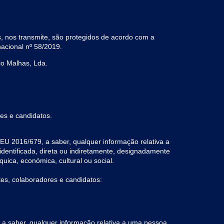
os, nos transmite, são protegidos de acordo com a
acional nº 58/2019.
io Malhas, Lda.
res e candidatos.
EU 2016/679, a saber, qualquer informação relativa a
identificada, direta ou indiretamente, designadamente
quica, económica, cultural ou social.
tes, colaboradores e candidatos:
 a saber, qualquer informação relativa a uma pessoa