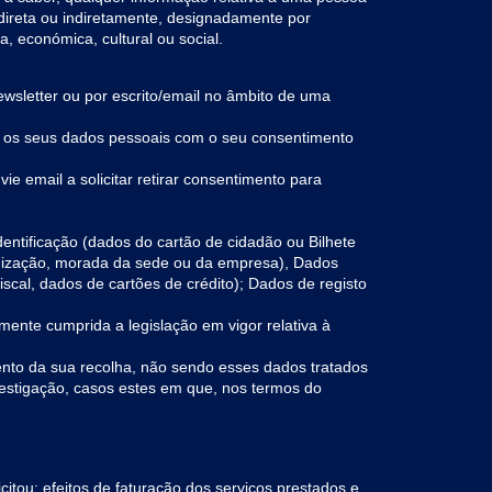
, direta ou indiretamente, designadamente por
a, económica, cultural ou social.
wsletter ou por escrito/email no âmbito de uma
s os seus dados pessoais com o seu consentimento
e email a solicitar retirar consentimento para
entificação (dados do cartão de cidadão ou Bilhete
anização, morada da sede ou da empresa), Dados
iscal, dados de cartões de crédito); Dados de registo
nte cumprida a legislação em vigor relativa à
ento da sua recolha, não sendo esses dados tratados
vestigação, casos estes em que, nos termos do
itou; efeitos de faturação dos serviços prestados e