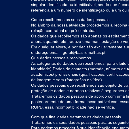
singular identificada ou identificável, sendo que é c
referência a um número de identificação ou a um ou ma
Como recolhemos os seus dados pessoais
No âmbito da nossa atividade procedemos à recolha e
relação contratual ou pré-contratual.
Os dados que recolhemos são apenas os estritament
apenas quando ele traduza uma manifestação de vontad
Em qualquer altura, e por decisão exclusivamente sua,
endereço email : geral@basiliomalhas.pt
Que dados pessoais recolhemos
As categorias de dados que recolhemos, para efeito d
identidade) Dados de contacto (morada, número de t
académicos/ profissionais (qualificações, certificaçõe
de imagem e som (fotografias e vídeo).
Os dados pessoais que recolhemos são objeto de tra
proteção de dados e normas relativas à segurança d
Trataremos os dados pessoais de acordo com uma fin
posteriormente de uma forma incompatível com essas f
RGPD, essa incompatibilidade não se verifica.
Com que finalidades tratamos os dados pessoais
Trataremos os seus dados pessoais para as seguintes
Para podemos proceder à sua identificação enquanto n